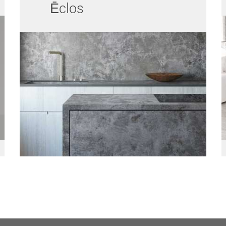
Ēclos